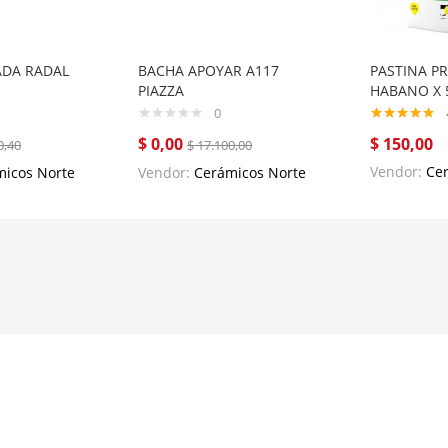
ADA RADAL
BACHA APOYAR A117
PASTINA PR
PIAZZA
HABANO X 
0
Rated
5.00
$
0,00
$
150,00
0,40
$
17.100,00
out of 5
Vendor:
Ce
icos Norte
Vendor:
Cerámicos Norte