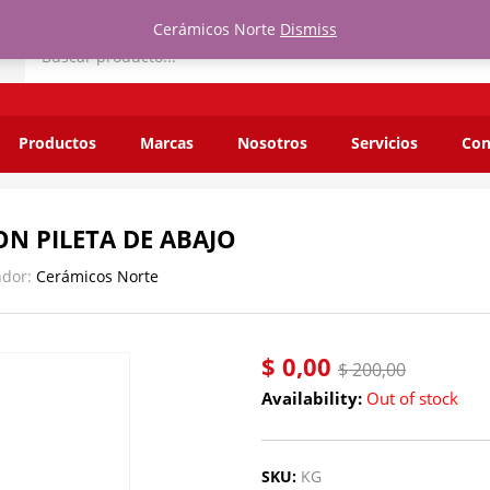
Cerámicos Norte
Dismiss
JO
or:
Cerámicos Norte
Productos
Marcas
Nosotros
Servicios
Con
N PILETA DE ABAJO
ndor:
Cerámicos Norte
$
0,00
$
200,00
Availability:
Out of stock
SKU:
KG