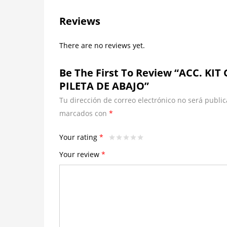
Reviews
There are no reviews yet.
Be The First To Review “ACC. K
PILETA DE ABAJO”
Tu dirección de correo electrónico no será public
marcados con
*
Your rating
*
Your review
*