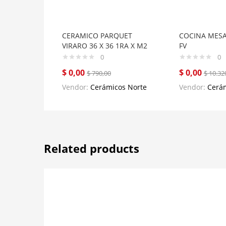
CERAMICO PARQUET
COCINA MES
VIRARO 36 X 36 1RA X M2
FV
0
0
$
0,00
$
0,00
$
790,00
$
10.32
Vendor:
Cerámicos Norte
Vendor:
Cerám
Related products