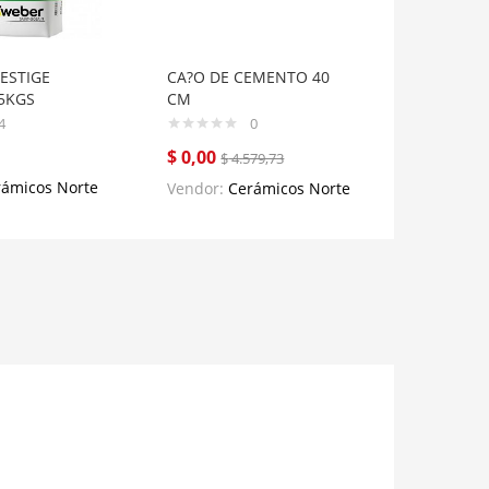
ESTIGE
CA?O DE CEMENTO 40
5KGS
CM
4
0
$
0,00
$
4.579,73
rámicos Norte
Vendor:
Cerámicos Norte