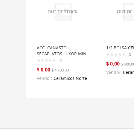
OUT OF STOCK
OUT OF
ACC. CANASTO
1/2 BOLSA C
SECAPLATOS LUXOR MINI
0
0
$
0,00
$
600,0
$
0,00
$
4.700,00
Vendor:
Cerá
Vendor:
Cerámicos Norte