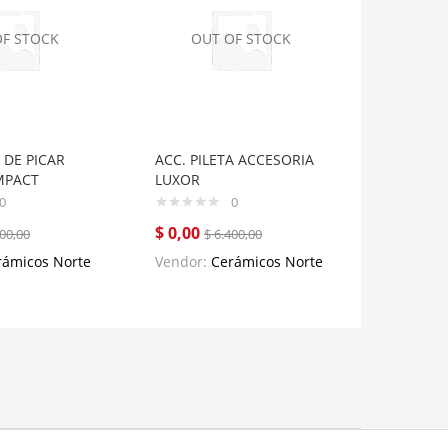
OF STOCK
OUT OF STOCK
OUT
 DE PICAR
ACC. PILETA ACCESORIA
ACC. AC
MPACT
LUXOR
P/PILETA
0
0
$
0,00
$
0,00
00,00
$
6.400,00
$
rámicos Norte
Vendor:
Cerámicos Norte
Vendor: