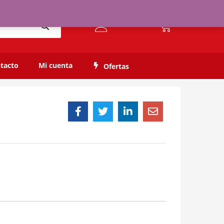
$
0,00
$
200,00
0
Availability:
Out of stock
tacto
Mi cuenta
Ofertas