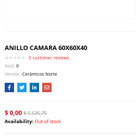
ANILLO CAMARA 60X60X40
0
customer reviews
Sold:
0
Vendor:
Cerámicos Norte
$
0,00
$
5.535,75
Availability:
Out of stock