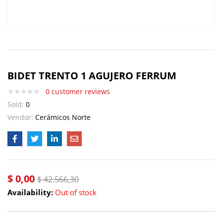
BIDET TRENTO 1 AGUJERO FERRUM
0
customer reviews
Sold:
0
Vendor:
Cerámicos Norte
$
0,00
$
42.566,30
Availability:
Out of stock