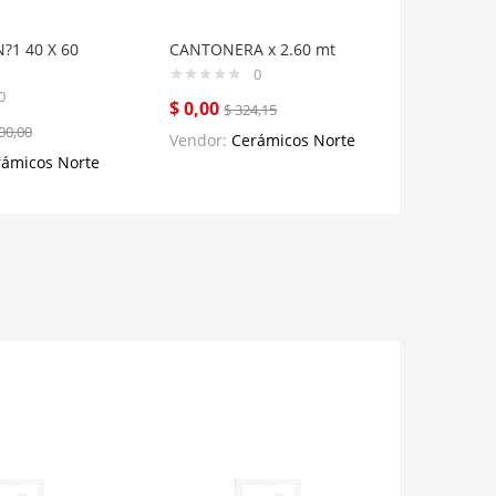
?1 40 X 60
CANTONERA x 2.60 mt
0
0
$
0,00
$
324,15
00,00
Vendor:
Cerámicos Norte
rámicos Norte