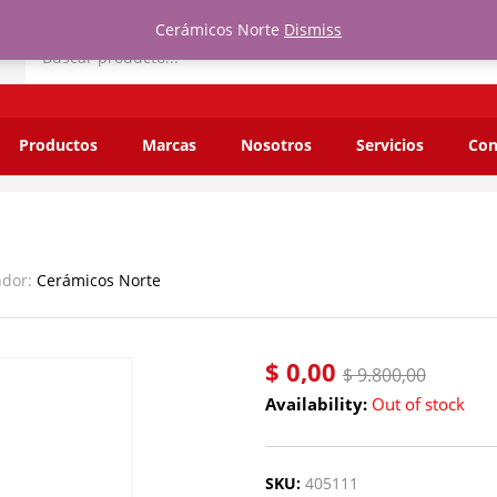
Cerámicos Norte
Dismiss
or:
Cerámicos Norte
Productos
Marcas
Nosotros
Servicios
Con
ndor:
Cerámicos Norte
$
0,00
$
9.800,00
Availability:
Out of stock
SKU:
405111