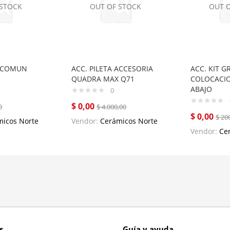
 STOCK
OUT OF STOCK
OUT 
A COMUN
ACC. PILETA ACCESORIA
ACC. KIT 
QUADRA MAX Q71
COLOCACIO
ABAJO
0
$
0,00
0
$
4.000,00
$
0,00
$
200
micos Norte
Vendor:
Cerámicos Norte
Vendor:
Ce
s
Guía y ayuda