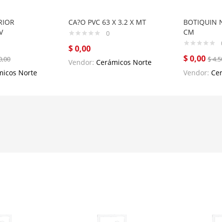
RIOR
CA?O PVC 63 X 3.2 X MT
BOTIQUIN N
V
CM
0
$
0,00
$
0,00
0,00
$
4.5
Vendor:
Cerámicos Norte
icos Norte
Vendor:
Ce