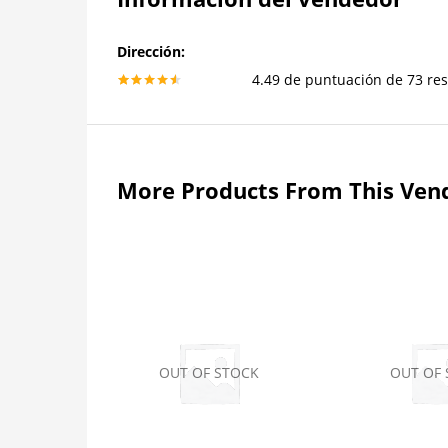
Dirección:
4.49 de puntuación de 73 re
4.49
More Products From This Ven
OUT OF STOCK
OUT OF