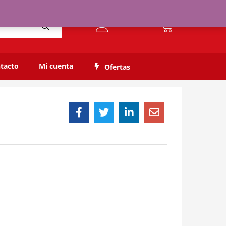
$
0,00
$
9.800,00
0
Availability:
Out of stock
tacto
Mi cuenta
Ofertas