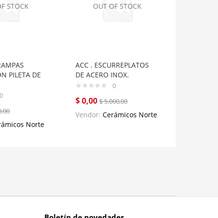
OF STOCK
OUT OF STOCK
OUT
GRAMPAS
ACC . ESCURREPLATOS
ACC. CA
N PILETA DE
DE ACERO INOX.
SECAPLA
0
0
$
0,00
$
0,00
$
5.000,00
$
,00
Vendor:
Cerámicos Norte
Vendor:
rámicos Norte
Boletín de novedades