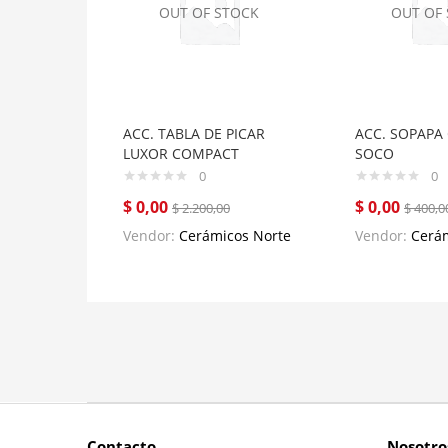
OUT OF STOCK
OUT OF
ACC. TABLA DE PICAR
ACC. SOPAP
LUXOR COMPACT
SOCO
0
0
$
0,00
$
0,00
$
2.200,00
$
400,0
Vendor:
Cerámicos Norte
Vendor:
Cerá
Contacto
Nosotro