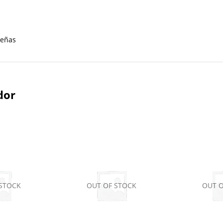
señas
dor
 STOCK
OUT OF STOCK
OUT O