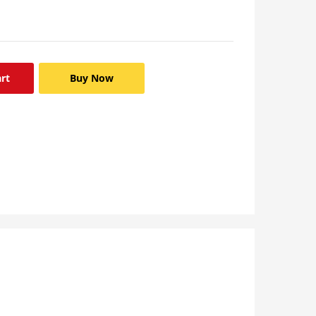
rt
Buy Now