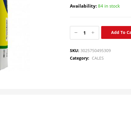
Availability:
84 in stock
Add To Ca
SKU:
3025750495309
Category:
CALES