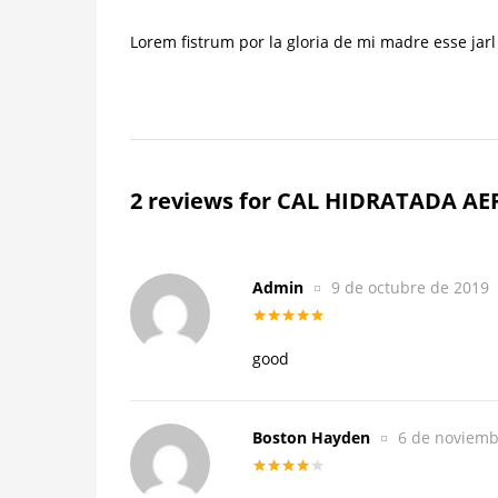
Lorem fistrum por la gloria de mi madre esse jarl
2 reviews for
CAL HIDRATADA AE
Admin
9 de octubre de 2019
Rated
5
out
of 5
good
Boston Hayden
6 de noviemb
Rated
4