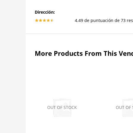
Dirección:
4.49 de puntuación de 73 re
4.49
More Products From This Ven
OUT OF STOCK
OUT OF