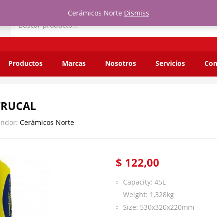
Cerámicos Norte
Dismiss
Productos
Marcas
Nosotros
Servicios
Con
TRUCAL
endor:
Cerámicos Norte
$
122,00
Capacity: 45L
Weight: 1,328kg
Size: 530x320x220mm