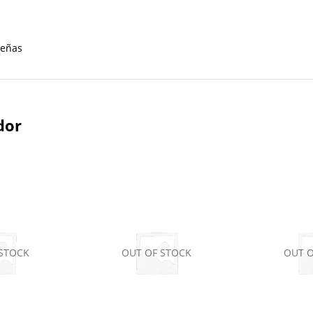
señas
dor
 STOCK
OUT OF STOCK
OUT O